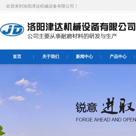
欢迎来到洛阳津达机械设备有限公司！
首页
关于我们
新闻中心
产品中心