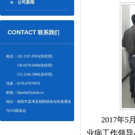
公司新闻
CONTACT
联系我们
电话：182-1197-9505(郑经理)
138-0379-0488(朱经理)
135-2548-3988(吴经理)
传真：0379-67879978
邮箱：hljinda@lyjinda.cn
地址：洛阳市孟津县朝阳镇洛吉快速通道
与310国道边
2017年5
业病工作领导